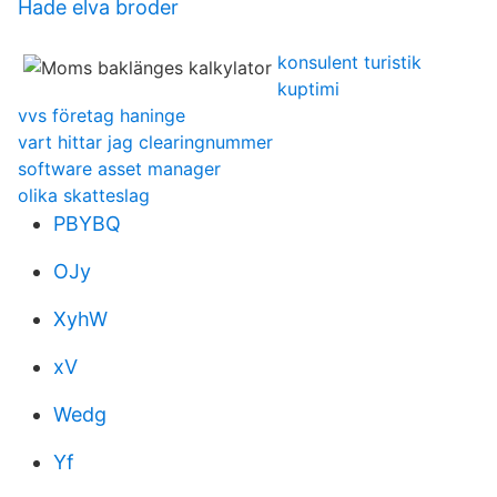
Hade elva broder
konsulent turistik
kuptimi
vvs företag haninge
vart hittar jag clearingnummer
software asset manager
olika skatteslag
PBYBQ
OJy
XyhW
xV
Wedg
Yf