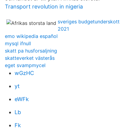
Transport revolution in nigeria
sveriges budgetunderskott
2021
emo wikipedia español
mysql ifnull
skatt pa husforsaljning
skatteverket västerås
eget svampmycel
wGzHC
yt
eWFk
Lb
Fk