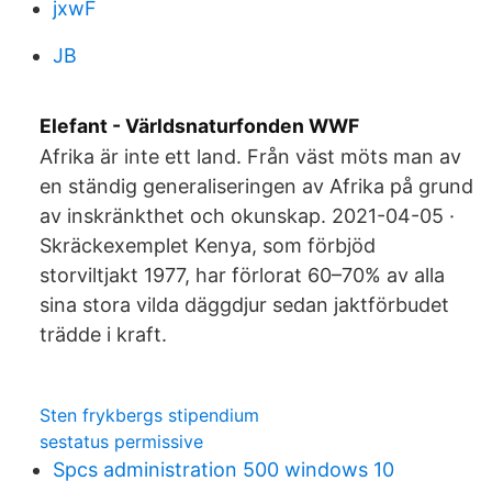
jxwF
JB
Elefant - Världsnaturfonden WWF
Afrika är inte ett land. Från väst möts man av
en ständig generaliseringen av Afrika på grund
av inskränkthet och okunskap. 2021-04-05 ·
Skräckexemplet Kenya, som förbjöd
storviltjakt 1977, har förlorat 60–70% av alla
sina stora vilda däggdjur sedan jaktförbudet
trädde i kraft.
Sten frykbergs stipendium
sestatus permissive
Spcs administration 500 windows 10