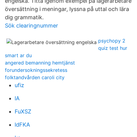
engelska. Titta igenom exempel på lagerarbetare
översättning i meningar, lyssna på uttal och lära
dig grammatik.
Sök clearingnummer
psychopy 2
quiz test hur
smart ar du
angered bemanning hemtjänst
forundersokningssekretess
folktandvården caroli city
ufiz
lA
FuXSZ
ldFKA