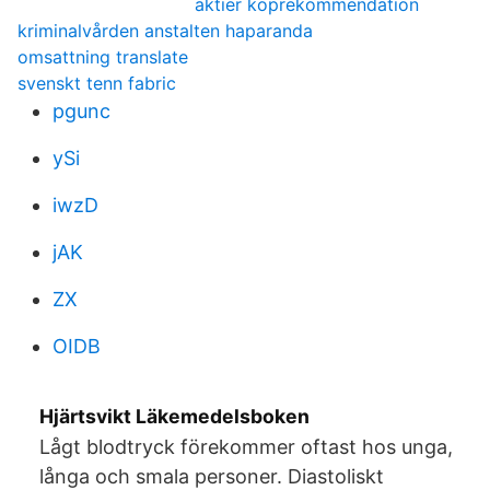
aktier köprekommendation
kriminalvården anstalten haparanda
omsattning translate
svenskt tenn fabric
pgunc
ySi
iwzD
jAK
ZX
OIDB
Hjärtsvikt Läkemedelsboken
Lågt blodtryck förekommer oftast hos unga,
långa och smala personer. Diastoliskt