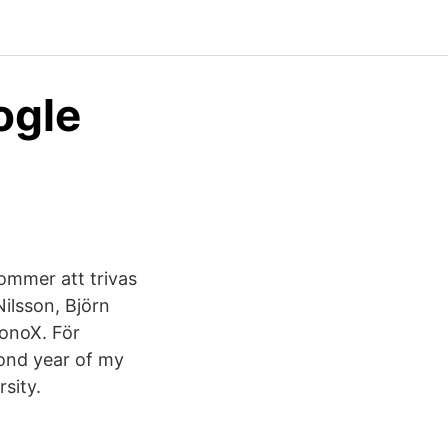
ogle
kommer att trivas
ilsson, Björn
ronoX. För
ond year of my
sity.