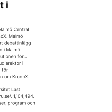
t i
Malmö Central
noX. Malmö
mt debattinlägg
n i Malmö.
tutionen för…
dierektor i
 för
ion om KronoX.
sitet Last
u.se/. 1,104,494.
rser, program och