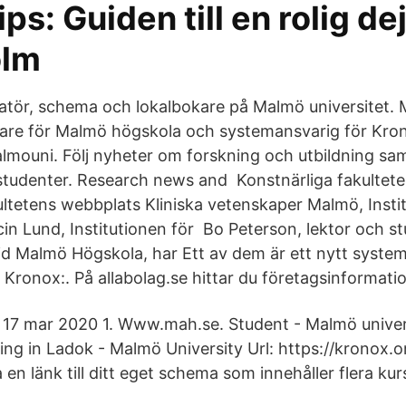
ps: Guiden till en rolig dej
olm
tör, schema och lokalbokare på Malmö universitet. 
are för Malmö högskola och systemansvarig för Kro
almouni. Följ nyheter om forskning och utbildning sa
studenter. Research news and Konstnärliga fakultete
ultetens webbplats Kliniska vetenskaper Malmö, Insti
n Lund, Institutionen för Bo Peterson, lektor och stu
d Malmö Högskola, har Ett av dem är ett nytt system
Kronox:. På allabolag.se hittar du företagsinformat
17 mar 2020 1. Www.mah.se. Student - Malmö univer
ng in Ladok - Malmö University Url: https://kronox.or
en länk till ditt eget schema som innehåller flera ku