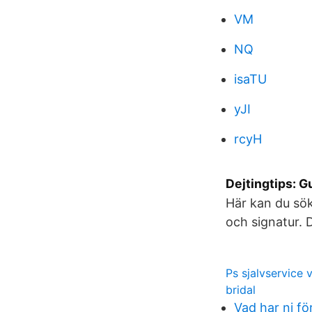
VM
NQ
isaTU
yJI
rcyH
Dejtingtips: Gu
Här kan du sök
och signatur. 
Ps sjalvservice 
bridal
Vad har ni fö