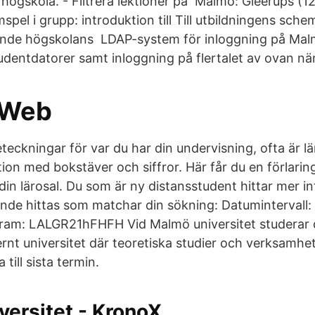
högskola. - Filtrera lektioner på Malmö: Gleerups (12
spel i grupp: introduktion till Till utbildningens sche
lande högskolans LDAP-system för inloggning på Ma
udentdatorer samt inloggning på flertalet av ovan 
 Web
teckningar för var du har din undervisning, ofta är l
n med bokstäver och siffror. Här får du en förlaring t
din lärosal. Du som är ny distansstudent hittar mer 
de hittas som matchar din sökning: Datumintervall:
am: LALGR21hFHFH Vid Malmö universitet studerar du
rnt universitet där teoretiska studier och verksamhet
 till sista termin.
ersitet - KronoX