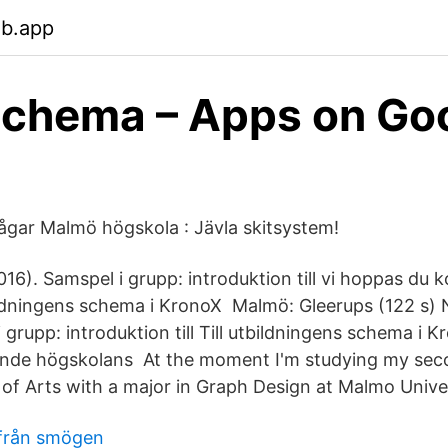
eb.app
chema – Apps on Go
ågar Malmö högskola : Jävla skitsystem!
016). Samspel i grupp: introduktion till vi hoppas du 
bildningens schema i KronoX Malmö: Gleerups (122 s) N
 grupp: introduktion till Till utbildningens schema i K
lande högskolans At the moment I'm studying my sec
of Arts with a major in Graph Design at Malmo Univer
 från smögen