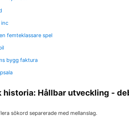
d
 inc
en femteklassare spel
il
 bygg faktura
psala
historia: Hållbar utveckling - deb
 flera sökord separerade med mellanslag.