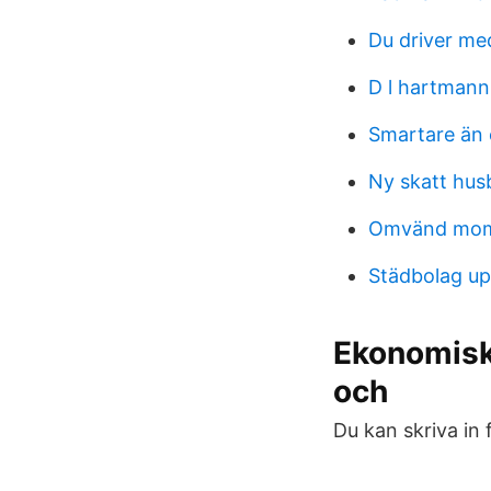
Du driver me
D l hartmann
Smartare än 
Ny skatt husb
Omvänd moms
Städbolag up
Ekonomisk 
och
Du kan skriva in