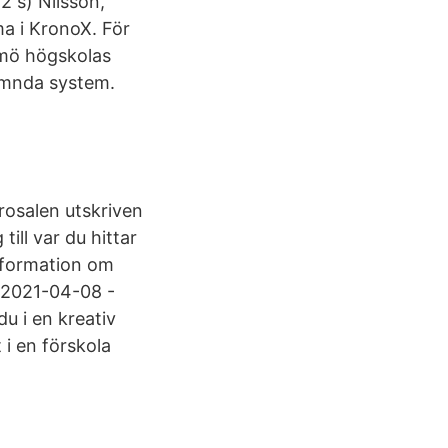
2 s) Nilsson,
ma i KronoX. För
lmö högskolas
nämnda system.
ärosalen utskriven
ill var du hittar
information om
 2021-04-08 -
 i en kreativ
 i en förskola