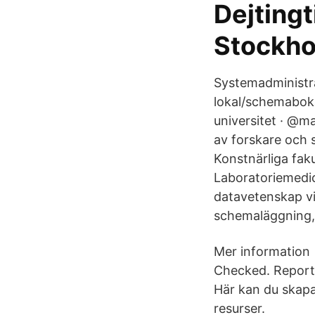
Dejtingti
Stockh
Systemadministra
lokal/schemabok
universitet · @m
av forskare och 
Konstnärliga fak
Laboratoriemedici
datavetenskap vi
schemaläggning, 
Mer information 
Checked. Reporti
Här kan du skapa 
resurser.