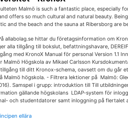
lteten Malmö is such a fantastic place, especially fo
and offers so much cultural and natural beauty. Being
stic and the beach and the sauna at Ribersborg are be
På allabolag.se hittar du företagsinformation om Kron
ger alla tillgång till bokslut, befattningshavare, DER
igång med KronoX Manual för personal Version 1.1 Inne
ör Malmö Högskola av Mikael Carlsson Kursdokumen
illgång till ditt Kronox-schema, oavsett om du går et
på Malmö högskola. - Filtrera lektioner på Malmö: Gle
016). Samspel i grupp: introduktion till Till utbildning
ormation gällande högskolans LDAP-system för inlog
al- och studentdatorer samt inloggning på flertale
incipen ellära