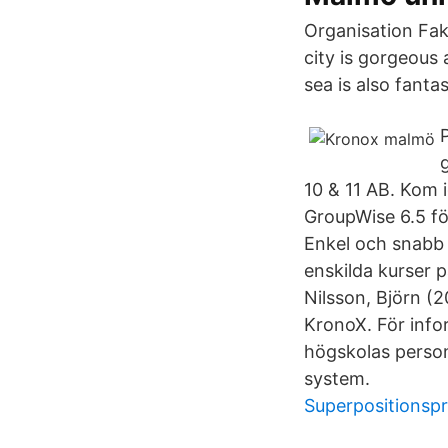
Organisation Faku
city is gorgeous 
sea is also fanta
10 & 11 AB. Kom 
GroupWise 6.5 f
Enkel och snabb t
enskilda kurser 
Nilsson, Björn (2
KronoX. För inf
högskolas person
system.
Superpositionspr