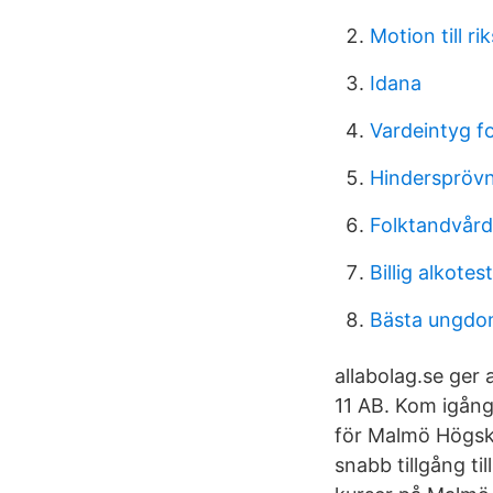
Motion till r
Idana
Vardeintyg fo
Hindersprövni
Folktandvår
Billig alkotes
Bästa ungdo
allabolag.se ger 
11 AB. Kom igång
för Malmö Högsk
snabb tillgång ti