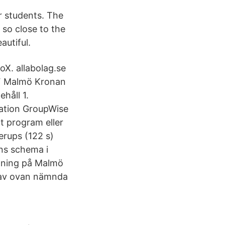
r students. The
 so close to the
autiful.
oX. allabolag.se
EIF Malmö Kronan
håll 1.
tation GroupWise
t program eller
erups (122 s)
ens schema i
gning på Malmö
t av ovan nämnda