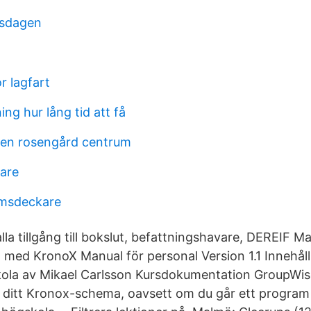
iksdagen
r lagfart
ng hur lång tid att få
den rosengård centrum
tare
msdeckare
alla tillgång till bokslut, befattningshavare, DEREIF 
 med KronoX Manual för personal Version 1.1 Innehåll
ola av Mikael Carlsson Kursdokumentation GroupWi
ll ditt Kronox-schema, oavsett om du går ett program 