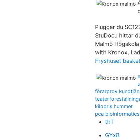
Pluggar du SC122
StuDocu hittar d
Malmö Högskola t
with Kronox, Lad
Fryshuset basket
u
förarprov kundtjän
teaterforestallning
kilopris hummer
pca bioinformatics
thT
GYxB