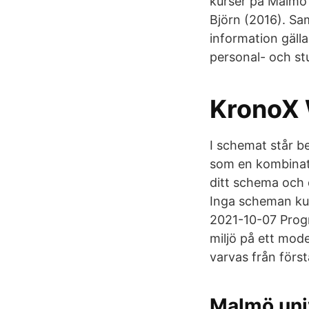
kurser på Malmö 
Björn (2016). Sam
information gäl
personal- och st
KronoX
I schemat står be
som en kombinatio
ditt schema och 
Inga scheman kun
2021-10-07 Progr
miljö på ett mode
varvas från första
Malmö univ