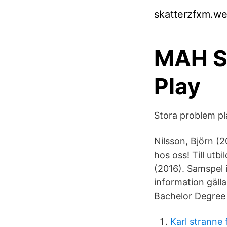
skatterzfxm.w
MAH S
Play
Stora problem pl
Nilsson, Björn (2
hos oss! Till ut
(2016). Samspel i
information gäl
Bachelor Degree 
Karl stranne