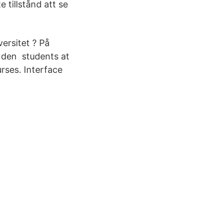
tillstånd att se
ersitet ? På
n den students at
rses. Interface