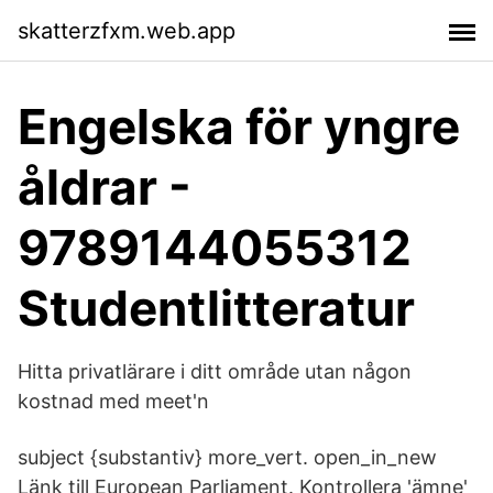
skatterzfxm.web.app
Engelska för yngre
åldrar -
9789144055312
Studentlitteratur
Hitta privatlärare i ditt område utan någon
kostnad med meet'n
subject {substantiv} more_vert. open_in_new
Länk till European Parliament. Kontrollera 'ämne'