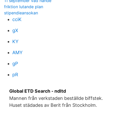
11 september vad hände
friktion lutande plan
stipendieansokan
cciK
gX
KY
AMY
gP
pR
Global ETD Search - ndltd
Mannen från verkstaden beställde biffstek.
Huset städades av Berit från Stockholm.