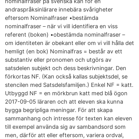
nominalfraser på svenska kan för en
andraspråksinlärare innebära svårigheter
eftersom Nominalfraser •bestämda
nominalfraser – när vi vill identifiera en viss
referent (boken) •obestämda nominalfraser –
om identiteten är obekant eller om vi vill hålla det
hemligt (en bok) Nominalfras = består av ett
substantiv eller pronomen och utgörs av
satsdelen subjekt och dess beskrivningar. Den
förkortas NF. (Kan också kallas subjektsdel, se
stencilen med Satsdelsfamiljen.) Enkel NF = katt.
Utbyggd NF = en mörkbrun katt med blå ögon
2017-09-05 läraren och att eleven ska kunna
bygga begripliga meningar. För att skapa
sammanhang och intresse för texten kan eleven
till exempel använda sig av sambandsord som
men, därför att eller eftersom, variera ordval,