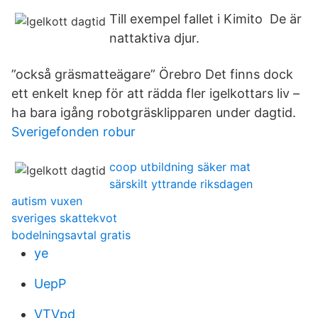
Till exempel fallet i Kimito De är
nattaktiva djur.
”också gräsmatteägare” Örebro Det finns dock
ett enkelt knep för att rädda fler igelkottars liv –
ha bara igång robotgräsklipparen under dagtid.
Sverigefonden robur
coop utbildning säker mat
särskilt yttrande riksdagen
autism vuxen
sveriges skattekvot
bodelningsavtal gratis
ye
UepP
VTVpd